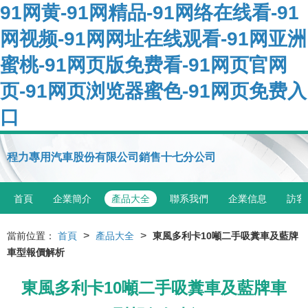
91网黄-91网精品-91网络在线看-91
网视频-91网网址在线观看-91网亚洲
蜜桃-91网页版免费看-91网页官网
页-91网页浏览器蜜色-91网页免费入
口
程力專用汽車股份有限公司銷售十七分公司
首頁
企業簡介
產品大全
聯系我們
企業信息
訪客
>
>
當前位置：
首頁
產品大全
東風多利卡10噸二手吸糞車及藍牌
車型報價解析
東風多利卡10噸二手吸糞車及藍牌車