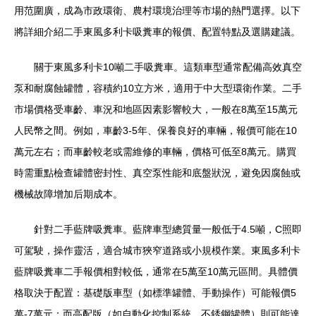
用范圍廣，成為市政環衛、農村環境治理等市場的熱門選擇。以下
將詳細介紹二手東風多利卡吸糞車的報價、配置特點及選購建議。
關于東風多利卡10噸二手吸糞車。這類車型通常配備高效真空
泵和耐腐蝕罐體，容積約10立方米，適用于中大型環衛作業。二手
市場價格受車齡、車況和地區因素影響較大，一般在8萬至15萬元
人民幣之間。例如，車齡3-5年、保養良好的車輛，報價可能在10
萬元左右；而車齡較老或需維修的車輛，價格可低至8萬元。購買
時需重點檢查罐體密封性、真空泵性能和底盤狀況，避免因腐蝕或
機械故障增加后期成本。
針對二手藍牌吸糞車。藍牌車型總質量一般低于4.5噸，C照即
可駕駛，操作靈活，適合城市狹窄道路或小規模作業。東風多利卡
藍牌吸糞車二手報價相對較低，通常在5萬至10萬元區間。具體價
格取決于配置：基礎版車型（如標準罐體、手動操作）可能報價5
萬-7萬元；而高配版（如自動化控制系統、不銹鋼罐體）則可能達