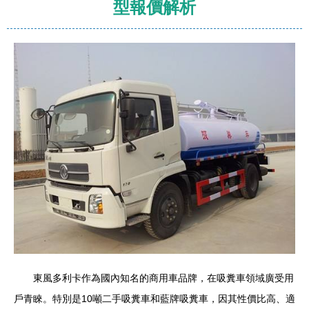
型報價解析
東風多利卡作為國內知名的商用車品牌，在吸糞車領域廣受用
戶青睞。特別是10噸二手吸糞車和藍牌吸糞車，因其性價比高、適