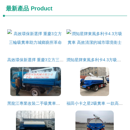
最新產品
Product
高效環保新選擇 重慶3立方三輪吸糞車助力城鄉廁所革命
潤知星牌東風多利卡4.3方吸糞車 高效清潔的城市環境衛士
黑龍江專業改裝二手吸糞車廠家與環衛專用車市場解析——聚焦世界工廠網平臺
福田小卡之星2吸糞車 一款高效可靠的環衛作業利器