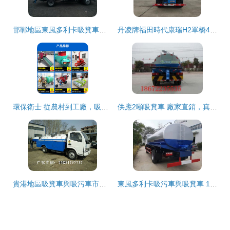
邯鄲地區東風多利卡吸糞車價格解析與選購指南
丹凌牌福田時代康瑞H2單橋4.15方吸糞車 城鄉環衛作業的可靠助手
環保衛士 從農村到工廠，吸污車如何助力城鄉清潔革命
供應2噸吸糞車 廠家直銷，真空吸糞車價格與選購指南
貴港地區吸糞車與吸污車市場價格解析與選購指南
東風多利卡吸污車與吸糞車 12方與14方型號全解析