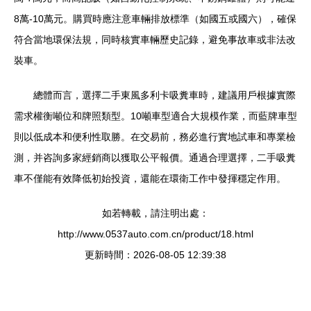
8萬-10萬元。購買時應注意車輛排放標準（如國五或國六），確保
符合當地環保法規，同時核實車輛歷史記錄，避免事故車或非法改
裝車。
總體而言，選擇二手東風多利卡吸糞車時，建議用戶根據實際
需求權衡噸位和牌照類型。10噸車型適合大規模作業，而藍牌車型
則以低成本和便利性取勝。在交易前，務必進行實地試車和專業檢
測，并咨詢多家經銷商以獲取公平報價。通過合理選擇，二手吸糞
車不僅能有效降低初始投資，還能在環衛工作中發揮穩定作用。
如若轉載，請注明出處：
http://www.0537auto.com.cn/product/18.html
更新時間：2026-08-05 12:39:38